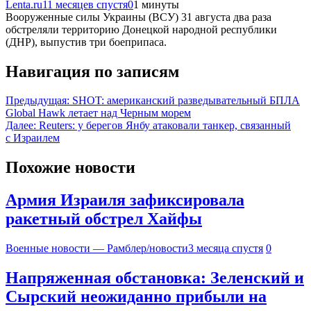
Lenta.ru
11 месяцев спустя
0
1 минуты
Вооруженные силы Украины (ВСУ) 31 августа два раза
обстреляли территорию Донецкой народной республики
(ДНР), выпустив три боеприпаса.
Навигация по записям
Предыдущая:
SHOT: американский разведывательный БПЛА
Global Hawk летает над Черным морем
Далее:
Reuters: у берегов Янбу атаковали танкер, связанный
с Израилем
Похожие новости
Армия Израиля зафиксировала
ракетный обстрел Хайфы
Военные новости — Рамблер/новости
3 месяца спустя
0
Напряженная обстановка: Зеленский и
Сырский неожиданно прибыли на