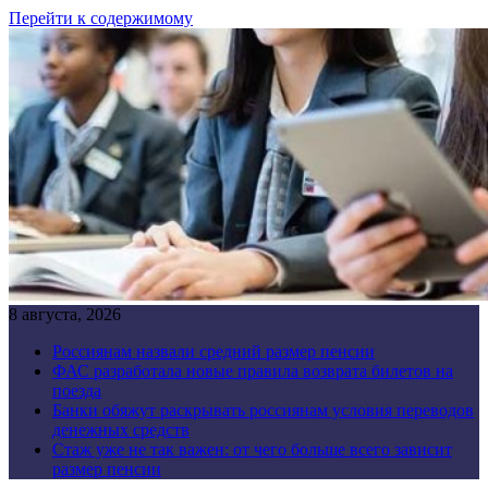
Перейти к содержимому
8 августа, 2026
Россиянам назвали средний размер пенсии
ФАС разработала новые правила возврата билетов на
поезда
Банки обяжут раскрывать россиянам условия переводов
денежных средств
Стаж уже не так важен: от чего больше всего зависит
размер пенсии