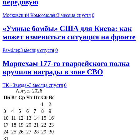
передовую
Московский Комсомолец
3 месяца спустя
0
«Умные бомбы» США для Киева: как
может измениться ситуация на фронте
Рамблер
3 месяца спустя
0
Морпехам 177-го гвардейского полка
вручили награды в зоне СВО
ТК «Звезда»
3 месяца спустя
0
Август 2026
Пн
Вт
Ср
Чт
Пт
Сб
Вс
1
2
3
4
5
6
7
8
9
10
11
12
13
14
15
16
17
18
19
20
21
22
23
24
25
26
27
28
29
30
31