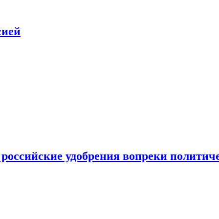
сией
 российские удобрения вопреки политич