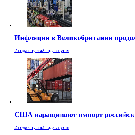
Инфляция в Великобритании продо
2 года спустя
2 года спустя
США наращивают импорт российски
2 года спустя
2 года спустя