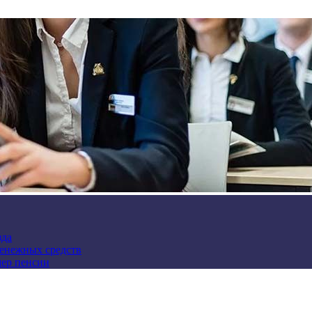
зда
денежных средств
мер пенсии