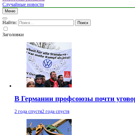
Случайные новости
Меню
Найти:
Заголовки
В Германии профсоюзы почти угово
2 года спустя
2 года спустя