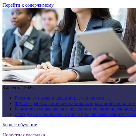
Перейти к содержимому
8 августа, 2026
Россиянам назвали средний размер пенсии
ФАС разработала новые правила возврата билетов на пое
Банки обяжут раскрывать россиянам условия переводов 
Стаж уже не так важен: от чего больше всего зависит раз
Бизнес обучение
Новостная рассылка