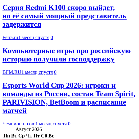
Серия Redmi K100 скоро выйдет,
но её самый мощный представитель
задержится
Ferra.ru
1 месяц спустя
0
Компьютерные игры про российскую
историю получили господдержку
BFM.RU
1 месяц спустя
0
Esports World Cup 2026: игроки и
команды из России, состав Team Spirit,
PARIVISION, BetBoom и расписание
матчей
Чемпионат.com
1 месяц спустя
0
Август 2026
Пн
Вт
Ср
Чт
Пт
Сб
Вс