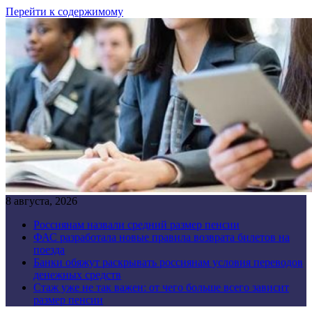
Перейти к содержимому
8 августа, 2026
Россиянам назвали средний размер пенсии
ФАС разработала новые правила возврата билетов на
поезда
Банки обяжут раскрывать россиянам условия переводов
денежных средств
Стаж уже не так важен: от чего больше всего зависит
размер пенсии