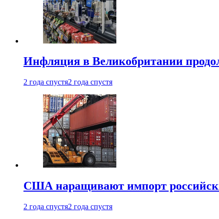
Инфляция в Великобритании продо
2 года спустя
2 года спустя
США наращивают импорт российски
2 года спустя
2 года спустя