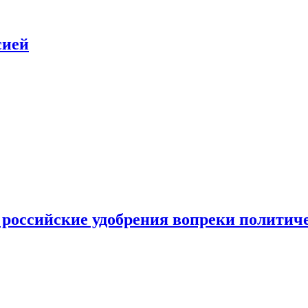
сией
 российские удобрения вопреки политич