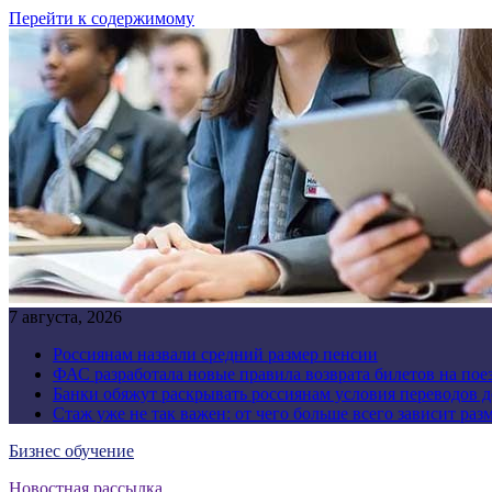
Перейти к содержимому
7 августа, 2026
Россиянам назвали средний размер пенсии
ФАС разработала новые правила возврата билетов на пое
Банки обяжут раскрывать россиянам условия переводов 
Стаж уже не так важен: от чего больше всего зависит раз
Бизнес обучение
Новостная рассылка