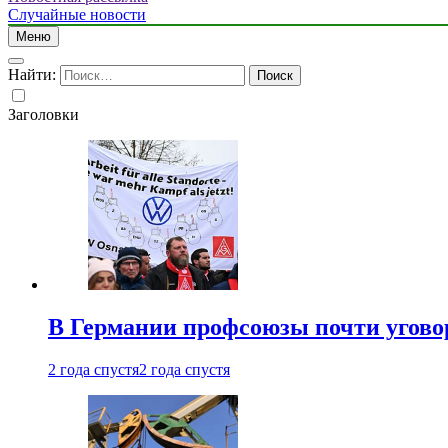
Случайные новости
Меню
Найти:
Заголовки
В Германии профсоюзы почти угово
2 года спустя
2 года спустя