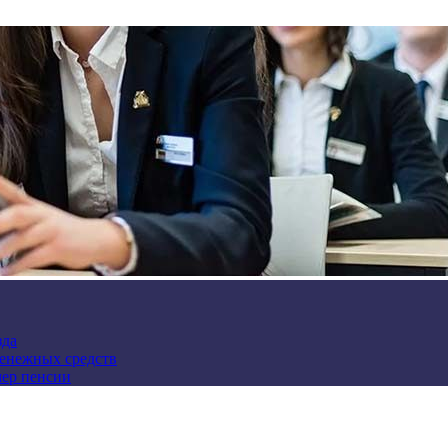
зда
денежных средств
мер пенсии