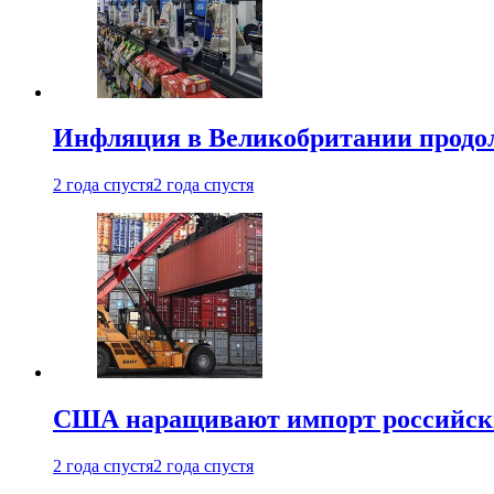
Инфляция в Великобритании продо
2 года спустя
2 года спустя
США наращивают импорт российски
2 года спустя
2 года спустя