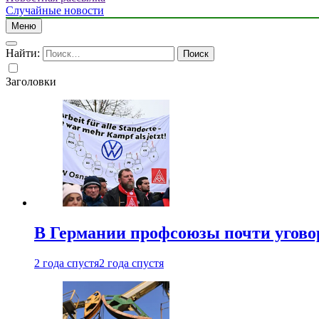
Случайные новости
Меню
Найти:
Заголовки
В Германии профсоюзы почти угово
2 года спустя
2 года спустя