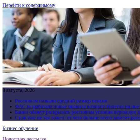
Перейти к содержимому
8 августа, 2026
Россиянам назвали средний размер пенсии
ФАС разработала новые правила возврата билетов на пое
Банки обяжут раскрывать россиянам условия переводов 
Стаж уже не так важен: от чего больше всего зависит раз
Бизнес обучение
Новостная рассылка