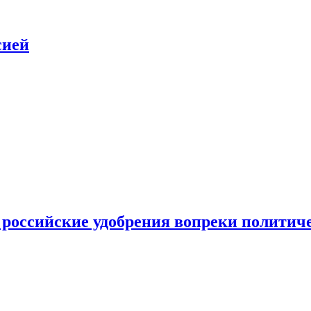
сией
 российские удобрения вопреки политич