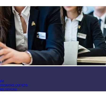
зда
денежных средств
мер пенсии