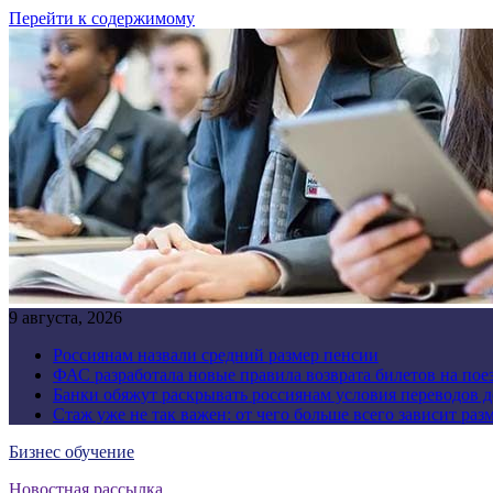
Перейти к содержимому
9 августа, 2026
Россиянам назвали средний размер пенсии
ФАС разработала новые правила возврата билетов на пое
Банки обяжут раскрывать россиянам условия переводов 
Стаж уже не так важен: от чего больше всего зависит раз
Бизнес обучение
Новостная рассылка