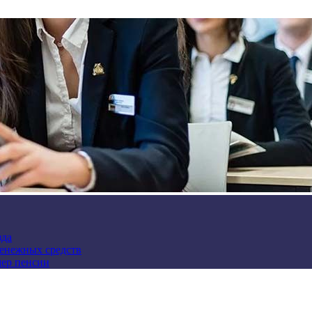
зда
денежных средств
мер пенсии