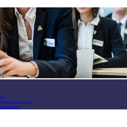
зда
денежных средств
мер пенсии