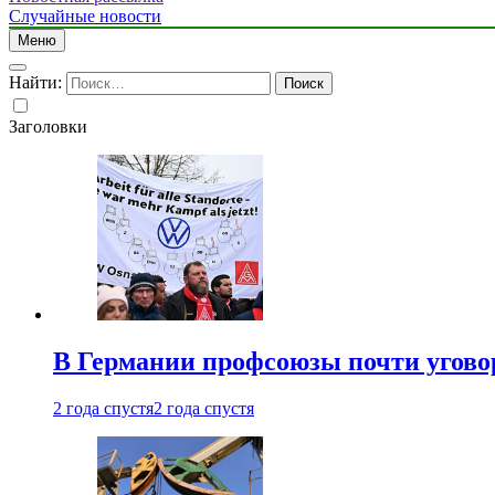
Случайные новости
Меню
Найти:
Заголовки
В Германии профсоюзы почти угово
2 года спустя
2 года спустя