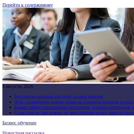
Перейти к содержимому
8 августа, 2026
Россиянам назвали средний размер пенсии
ФАС разработала новые правила возврата билетов на пое
Банки обяжут раскрывать россиянам условия переводов 
Стаж уже не так важен: от чего больше всего зависит раз
Бизнес обучение
Новостная рассылка