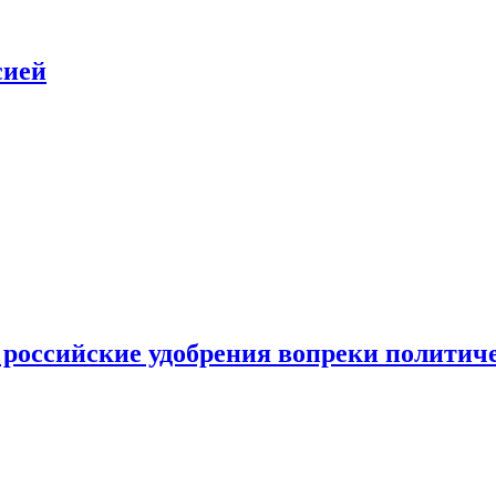
сией
 российские удобрения вопреки политич