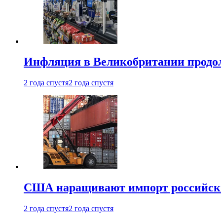
Инфляция в Великобритании продо
2 года спустя
2 года спустя
США наращивают импорт российски
2 года спустя
2 года спустя