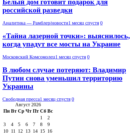
Белый дом готовит подарок для
российской разведки
Аналитика — Рамблер/новости
1 месяц спустя
0
«Тайна лазерной точки»: выяснилось,
когда упадут все мосты на Украине
Московский Комсомолец
1 месяц спустя
0
В любом случае потеряют: Владимир
Путин снова уменьшил территорию
Украины
Свободная пресса
1 месяц спустя
0
Август 2026
Пн
Вт
Ср
Чт
Пт
Сб
Вс
1
2
3
4
5
6
7
8
9
10
11
12
13
14
15
16