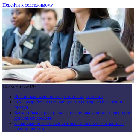
Перейти к содержимому
10 августа, 2026
Россиянам назвали средний размер пенсии
ФАС разработала новые правила возврата билетов на
поезда
Банки обяжут раскрывать россиянам условия переводов
денежных средств
Стаж уже не так важен: от чего больше всего зависит
размер пенсии