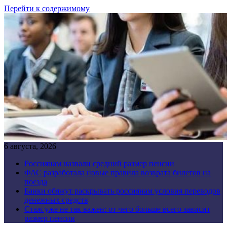
Перейти к содержимому
6 августа, 2026
Россиянам назвали средний размер пенсии
ФАС разработала новые правила возврата билетов на
поезда
Банки обяжут раскрывать россиянам условия переводов
денежных средств
Стаж уже не так важен: от чего больше всего зависит
размер пенсии