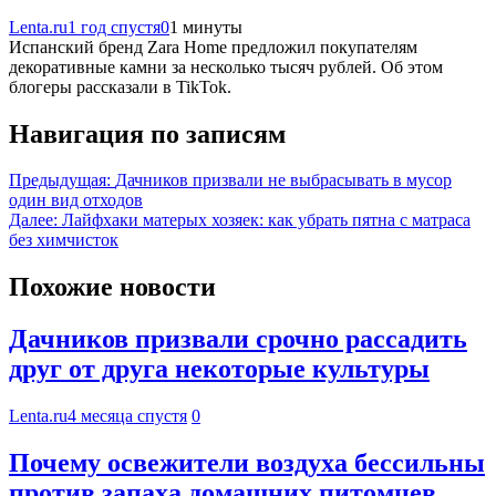
Lenta.ru
1 год спустя
0
1 минуты
Испанский бренд Zara Home предложил покупателям
декоративные камни за несколько тысяч рублей. Об этом
блогеры рассказали в TikTok.
Навигация по записям
Предыдущая:
Дачников призвали не выбрасывать в мусор
один вид отходов
Далее:
Лайфхаки матерых хозяек: как убрать пятна с матраса
без химчисток
Похожие новости
Дачников призвали срочно рассадить
друг от друга некоторые культуры
Lenta.ru
4 месяца спустя
0
Почему освежители воздуха бессильны
против запаха домашних питомцев