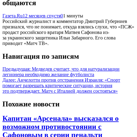
общаются
Газета.Ru
12 месяцев спустя
0
1 минуты
Российский журналист и комментатор Дмитрий Губерниев
признался, что не понимает, откуда взялись слухи, что «ПСЖ»
продаст российского вратаря Матвея Сафонова из-
за украинского защитника Ильи Забарного. Его слова
приводит «Матч ТВ».
Навигация по записям
Предыдущая:
Медведев считает, что для натурализации
легионера необходимо желание футболиста
Далее:
Анчелотти против отстранения Израиля: «Спорт
помогает разрешать критические ситуации, история
это подтверждает. Матч с Италией должен состояться»
Похожие новости
Капитан «Арсенала» высказался о
возможном противостоянии с
Сафоновым в серии пенальти