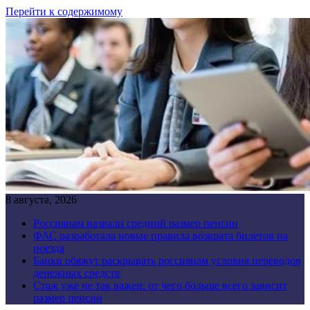
Перейти к содержимому
8 августа, 2026
Россиянам назвали средний размер пенсии
ФАС разработала новые правила возврата билетов на
поезда
Банки обяжут раскрывать россиянам условия переводов
денежных средств
Стаж уже не так важен: от чего больше всего зависит
размер пенсии