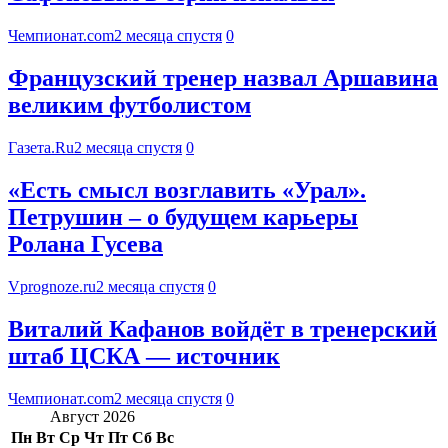
Чемпионат.com
2 месяца спустя
0
Французский тренер назвал Аршавина
великим футболистом
Газета.Ru
2 месяца спустя
0
«Есть смысл возглавить «Урал».
Петрушин – о будущем карьеры
Ролана Гусева
Vprognoze.ru
2 месяца спустя
0
Виталий Кафанов войдёт в тренерский
штаб ЦСКА — источник
Чемпионат.com
2 месяца спустя
0
Август 2026
Пн
Вт
Ср
Чт
Пт
Сб
Вс