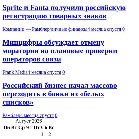
Sprite и Fanta получили российскую
регистрацию товарных знаков
Компании — Рамблер/личные финансы
4 месяца спустя
0
Минцифры обсуждает отмену
моратория на плановые проверки
операторов связи
Frank Media
4 месяца спустя
0
Российский бизнес начал массово
переходить в банки из «белых
списков»
Рамблер
4 месяца спустя
0
Август 2026
Пн
Вт
Ср
Чт
Пт
Сб
Вс
1
2