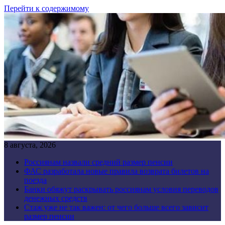
Перейти к содержимому
8 августа, 2026
Россиянам назвали средний размер пенсии
ФАС разработала новые правила возврата билетов на
поезда
Банки обяжут раскрывать россиянам условия переводов
денежных средств
Стаж уже не так важен: от чего больше всего зависит
размер пенсии