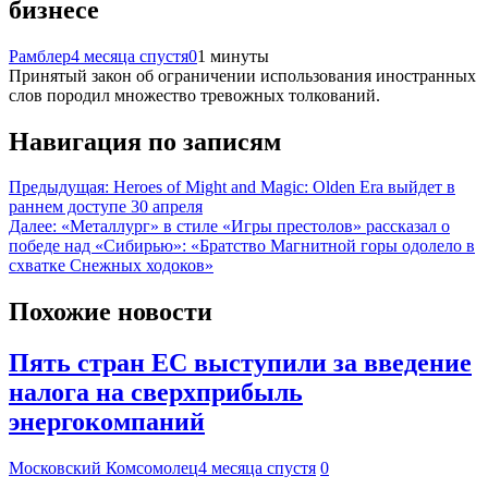
бизнесе
Рамблер
4 месяца спустя
0
1 минуты
Принятый закон об ограничении использования иностранных
слов породил множество тревожных толкований.
Навигация по записям
Предыдущая:
Heroes of Might and Magic: Olden Era выйдет в
раннем доступе 30 апреля
Далее:
«Металлург» в стиле «Игры престолов» рассказал о
победе над «Сибирью»: «Братство Магнитной горы одолело в
схватке Снежных ходоков»
Похожие новости
Пять стран ЕС выступили за введение
налога на сверхприбыль
энергокомпаний
Московский Комсомолец
4 месяца спустя
0