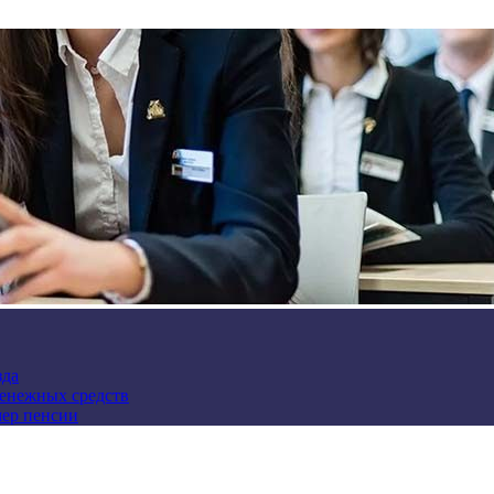
зда
денежных средств
мер пенсии