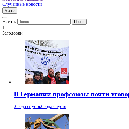
Случайные новости
Меню
Найти:
Заголовки
В Германии профсоюзы почти угово
2 года спустя
2 года спустя