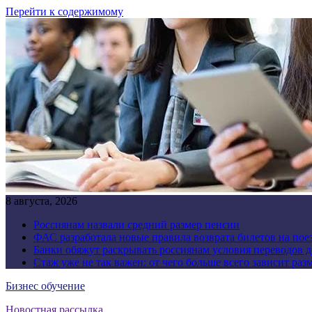
Перейти к содержимому
8 августа, 2026
Россиянам назвали средний размер пенсии
ФАС разработала новые правила возврата билетов на пое
Банки обяжут раскрывать россиянам условия переводов 
Стаж уже не так важен: от чего больше всего зависит раз
Бизнес обучение
Новостная рассылка