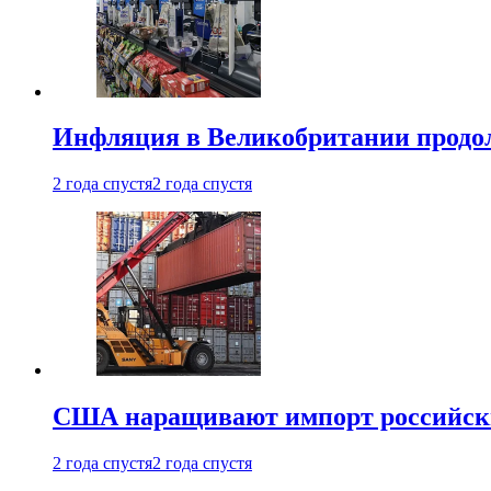
Инфляция в Великобритании продо
2 года спустя
2 года спустя
США наращивают импорт российски
2 года спустя
2 года спустя