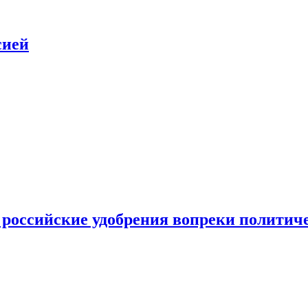
сией
 российские удобрения вопреки политич