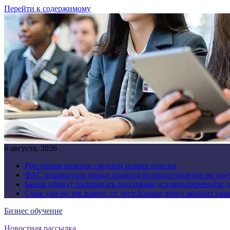
Перейти к содержимому
6 августа, 2026
Россиянам назвали средний размер пенсии
ФАС разработала новые правила возврата билетов на пое
Банки обяжут раскрывать россиянам условия переводов 
Стаж уже не так важен: от чего больше всего зависит раз
Бизнес обучение
Новостная рассылка