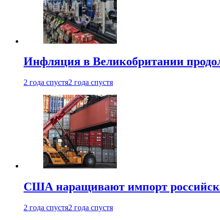
Инфляция в Великобритании продо
2 года спустя
2 года спустя
США наращивают импорт российски
2 года спустя
2 года спустя