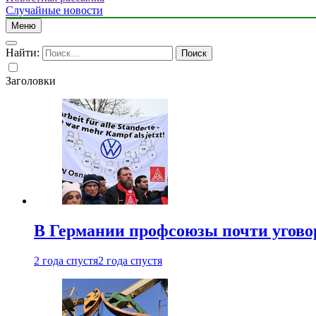
Случайные новости
Меню
Найти:
Заголовки
В Германии профсоюзы почти угово
2 года спустя
2 года спустя