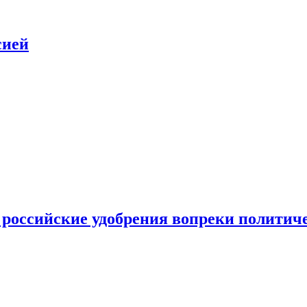
сией
 российские удобрения вопреки политич