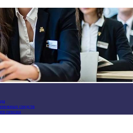
зда
денежных средств
мер пенсии