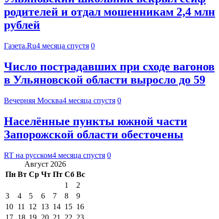
родителей и отдал мошенникам 2,4 млн
рублей
Газета.Ru
4 месяца спустя
0
Число пострадавших при сходе вагонов
в Ульяновской области выросло до 59
Вечерняя Москва
4 месяца спустя
0
Населённые пункты южной части
Запорожской области обесточены
RT на русском
4 месяца спустя
0
Август 2026
Пн
Вт
Ср
Чт
Пт
Сб
Вс
1
2
3
4
5
6
7
8
9
10
11
12
13
14
15
16
17
18
19
20
21
22
23