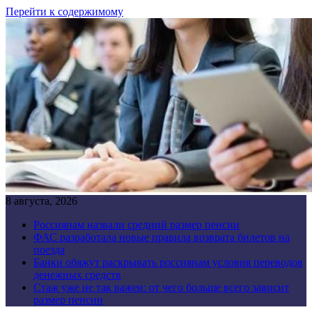
Перейти к содержимому
8 августа, 2026
Россиянам назвали средний размер пенсии
ФАС разработала новые правила возврата билетов на
поезда
Банки обяжут раскрывать россиянам условия переводов
денежных средств
Стаж уже не так важен: от чего больше всего зависит
размер пенсии