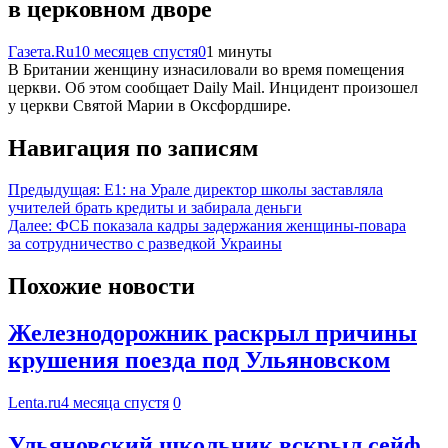
в церковном дворе
Газета.Ru
10 месяцев спустя
0
1 минуты
В Британии женщину изнасиловали во время помещения
церкви. Об этом сообщает Daily Mail. Инцидент произошел
у церкви Святой Марии в Оксфордшире.
Навигация по записям
Предыдущая:
Е1: на Урале директор школы заставляла
учителей брать кредиты и забирала деньги
Далее:
ФСБ показала кадры задержания женщины-повара
за сотрудничество с разведкой Украины
Похожие новости
Железнодорожник раскрыл причины
крушения поезда под Ульяновском
Lenta.ru
4 месяца спустя
0
Ульяновский школьник вскрыл сейф