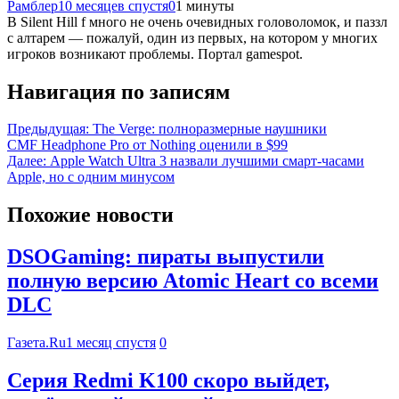
Рамблер
10 месяцев спустя
0
1 минуты
В Silent Hill f много не очень очевидных головоломок, и паззл
с алтарем — пожалуй, один из первых, на котором у многих
игроков возникают проблемы. Портал gamespot.
Навигация по записям
Предыдущая:
The Verge: полноразмерные наушники
CMF Headphone Pro от Nothing оценили в $99
Далее:
Apple Watch Ultra 3 назвали лучшими смарт-часами
Apple, но с одним минусом
Похожие новости
DSOGaming: пираты выпустили
полную версию Atomic Heart со всеми
DLC
Газета.Ru
1 месяц спустя
0
Серия Redmi K100 скоро выйдет,