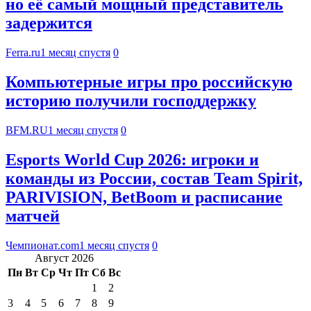
но её самый мощный представитель
задержится
Ferra.ru
1 месяц спустя
0
Компьютерные игры про российскую
историю получили господдержку
BFM.RU
1 месяц спустя
0
Esports World Cup 2026: игроки и
команды из России, состав Team Spirit,
PARIVISION, BetBoom и расписание
матчей
Чемпионат.com
1 месяц спустя
0
Август 2026
Пн
Вт
Ср
Чт
Пт
Сб
Вс
1
2
3
4
5
6
7
8
9