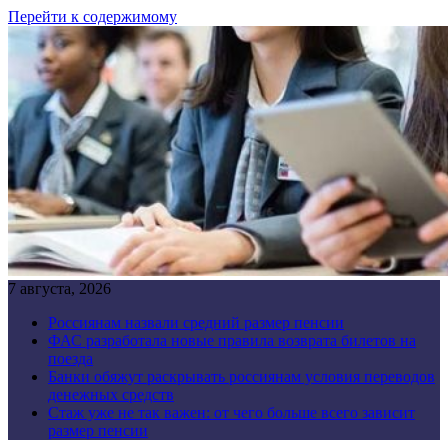
Перейти к содержимому
7 августа, 2026
Россиянам назвали средний размер пенсии
ФАС разработала новые правила возврата билетов на
поезда
Банки обяжут раскрывать россиянам условия переводов
денежных средств
Стаж уже не так важен: от чего больше всего зависит
размер пенсии