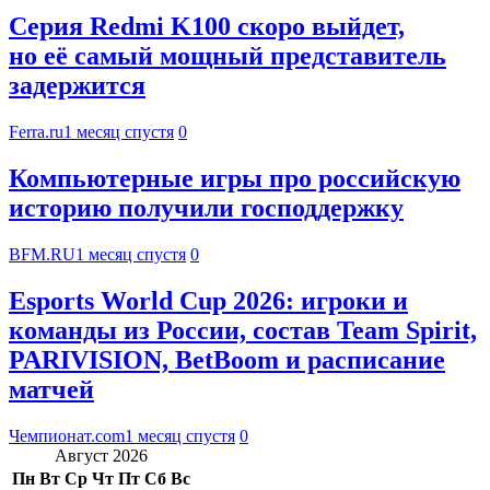
Серия Redmi K100 скоро выйдет,
но её самый мощный представитель
задержится
Ferra.ru
1 месяц спустя
0
Компьютерные игры про российскую
историю получили господдержку
BFM.RU
1 месяц спустя
0
Esports World Cup 2026: игроки и
команды из России, состав Team Spirit,
PARIVISION, BetBoom и расписание
матчей
Чемпионат.com
1 месяц спустя
0
Август 2026
Пн
Вт
Ср
Чт
Пт
Сб
Вс