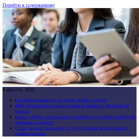
Перейти к содержимому
8 августа, 2026
Россиянам назвали средний размер пенсии
ФАС разработала новые правила возврата билетов на
поезда
Банки обяжут раскрывать россиянам условия переводов
денежных средств
Стаж уже не так важен: от чего больше всего зависит
размер пенсии