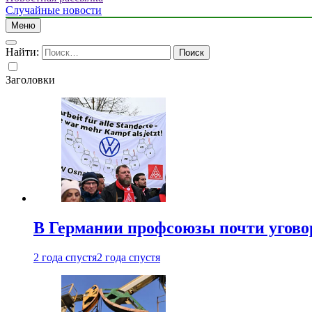
Случайные новости
Меню
Найти:
Заголовки
В Германии профсоюзы почти угово
2 года спустя
2 года спустя