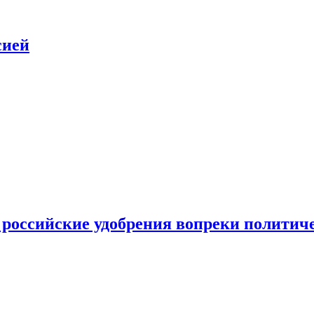
сией
 российские удобрения вопреки политич