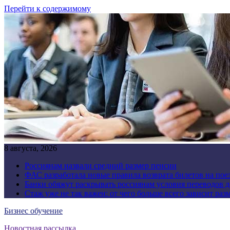
Перейти к содержимому
8 августа, 2026
Россиянам назвали средний размер пенсии
ФАС разработала новые правила возврата билетов на пое
Банки обяжут раскрывать россиянам условия переводов 
Стаж уже не так важен: от чего больше всего зависит раз
Бизнес обучение
Новостная рассылка