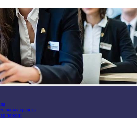
зда
денежных средств
мер пенсии