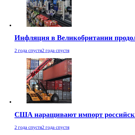
Инфляция в Великобритании продо
2 года спустя
2 года спустя
США наращивают импорт российски
2 года спустя
2 года спустя