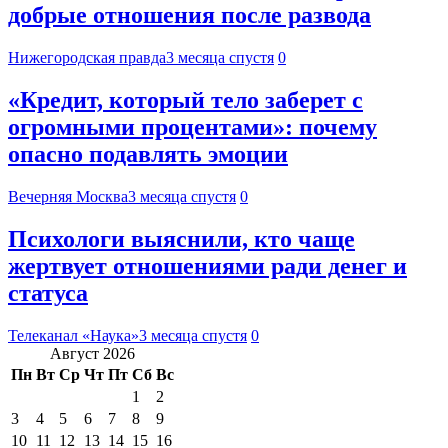
добрые отношения после развода
Нижегородская правда
3 месяца спустя
0
«Кредит, который тело заберет с
огромными процентами»: почему
опасно подавлять эмоции
Вечерняя Москва
3 месяца спустя
0
Психологи выяснили, кто чаще
жертвует отношениями ради денег и
статуса
Телеканал «Наука»
3 месяца спустя
0
Август 2026
Пн
Вт
Ср
Чт
Пт
Сб
Вс
1
2
3
4
5
6
7
8
9
10
11
12
13
14
15
16