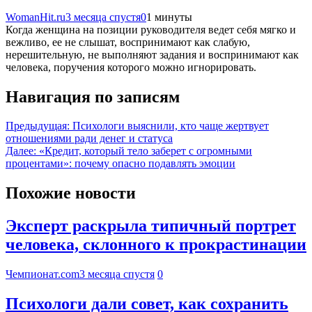
WomanHit.ru
3 месяца спустя
0
1 минуты
Когда женщина на позиции руководителя ведет себя мягко и
вежливо, ее не слышат, воспринимают как слабую,
нерешительную, не выполняют задания и воспринимают как
человека, поручения которого можно игнорировать.
Навигация по записям
Предыдущая:
Психологи выяснили, кто чаще жертвует
отношениями ради денег и статуса
Далее:
«Кредит, который тело заберет с огромными
процентами»: почему опасно подавлять эмоции
Похожие новости
Эксперт раскрыла типичный портрет
человека, склонного к прокрастинации
Чемпионат.com
3 месяца спустя
0
Психологи дали совет, как сохранить