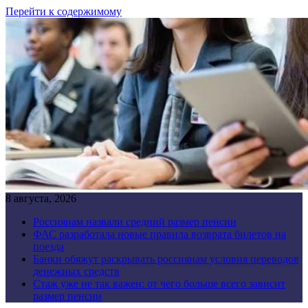
Перейти к содержимому
8 августа, 2026
Россиянам назвали средний размер пенсии
ФАС разработала новые правила возврата билетов на
поезда
Банки обяжут раскрывать россиянам условия переводов
денежных средств
Стаж уже не так важен: от чего больше всего зависит
размер пенсии