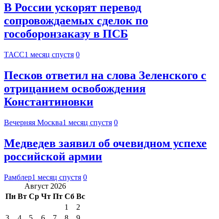
В России ускорят перевод
сопровождаемых сделок по
гособоронзаказу в ПСБ
ТАСС
1 месяц спустя
0
Песков ответил на слова Зеленского с
отрицанием освобождения
Константиновки
Вечерняя Москва
1 месяц спустя
0
Медведев заявил об очевидном успехе
российской армии
Рамблер
1 месяц спустя
0
Август 2026
Пн
Вт
Ср
Чт
Пт
Сб
Вс
1
2
3
4
5
6
7
8
9