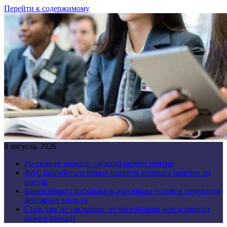
Перейти к содержимому
8 августа, 2026
Россиянам назвали средний размер пенсии
ФАС разработала новые правила возврата билетов на
поезда
Банки обяжут раскрывать россиянам условия переводов
денежных средств
Стаж уже не так важен: от чего больше всего зависит
размер пенсии