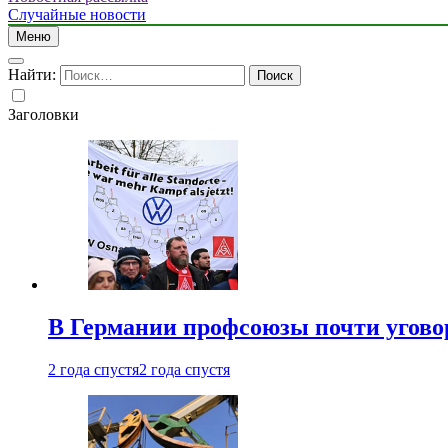
Случайные новости
Меню
Найти:
Заголовки
В Германии профсоюзы почти угово
2 года спустя
2 года спустя