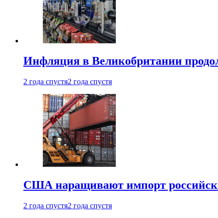
Инфляция в Великобритании продо
2 года спустя
2 года спустя
США наращивают импорт российски
2 года спустя
2 года спустя