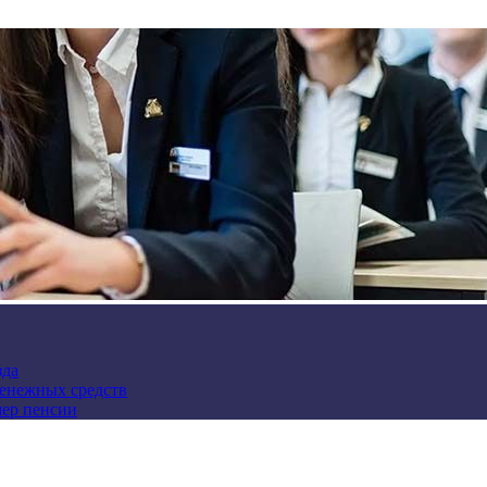
зда
денежных средств
мер пенсии