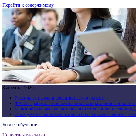
Перейти к содержимому
8 августа, 2026
Россиянам назвали средний размер пенсии
ФАС разработала новые правила возврата билетов на пое
Банки обяжут раскрывать россиянам условия переводов 
Стаж уже не так важен: от чего больше всего зависит раз
Бизнес обучение
Новостная рассылка