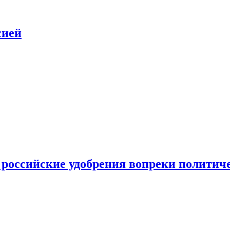
сией
 российские удобрения вопреки политич