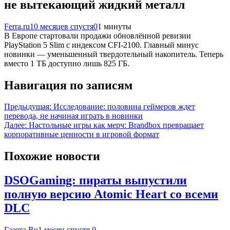
не вытекающий жидкий металл
Ferra.ru
10 месяцев спустя
0
1 минуты
В Европе стартовали продажи обновлённой ревизии
PlayStation 5 Slim с индексом CFI-2100. Главный минус
новинки — уменьшенный твердотельный накопитель. Теперь
вместо 1 ТБ доступно лишь 825 ГБ.
Навигация по записям
Предыдущая:
Исследование: половина геймеров ждет
перевода, не начиная играть в новинки
Далее:
Настольные игры как мерч: Brandbox превращает
корпоративные ценности в игровой формат
Похожие новости
DSOGaming: пираты выпустили
полную версию Atomic Heart со всеми
DLC
Газета.Ru
1 месяц спустя
0