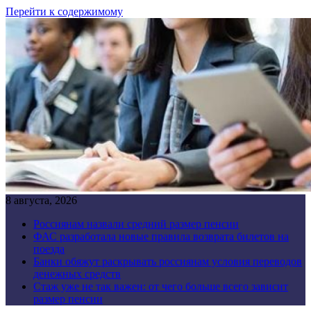
Перейти к содержимому
8 августа, 2026
Россиянам назвали средний размер пенсии
ФАС разработала новые правила возврата билетов на
поезда
Банки обяжут раскрывать россиянам условия переводов
денежных средств
Стаж уже не так важен: от чего больше всего зависит
размер пенсии