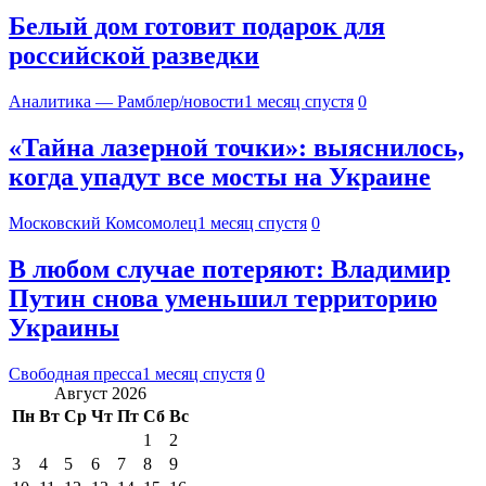
Белый дом готовит подарок для
российской разведки
Аналитика — Рамблер/новости
1 месяц спустя
0
«Тайна лазерной точки»: выяснилось,
когда упадут все мосты на Украине
Московский Комсомолец
1 месяц спустя
0
В любом случае потеряют: Владимир
Путин снова уменьшил территорию
Украины
Свободная пресса
1 месяц спустя
0
Август 2026
Пн
Вт
Ср
Чт
Пт
Сб
Вс
1
2
3
4
5
6
7
8
9