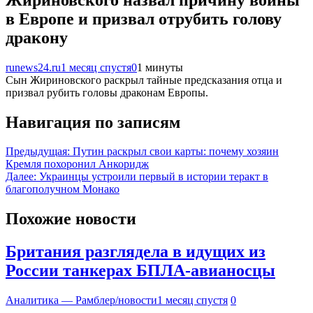
в Европе и призвал отрубить голову
дракону
runews24.ru
1 месяц спустя
0
1 минуты
Сын Жириновского раскрыл тайные предсказания отца и
призвал рубить головы драконам Европы.
Навигация по записям
Предыдущая:
Путин раскрыл свои карты: почему хозяин
Кремля похоронил Анкоридж
Далее:
Украинцы устроили первый в истории теракт в
благополучном Монако
Похожие новости
Британия разглядела в идущих из
России танкерах БПЛА-авианосцы
Аналитика — Рамблер/новости
1 месяц спустя
0