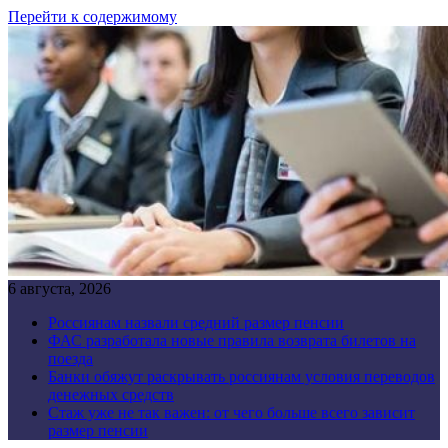
Перейти к содержимому
6 августа, 2026
Россиянам назвали средний размер пенсии
ФАС разработала новые правила возврата билетов на
поезда
Банки обяжут раскрывать россиянам условия переводов
денежных средств
Стаж уже не так важен: от чего больше всего зависит
размер пенсии