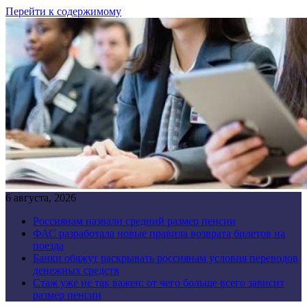
Перейти к содержимому
6 августа, 2026
Россиянам назвали средний размер пенсии
ФАС разработала новые правила возврата билетов на
поезда
Банки обяжут раскрывать россиянам условия переводов
денежных средств
Стаж уже не так важен: от чего больше всего зависит
размер пенсии