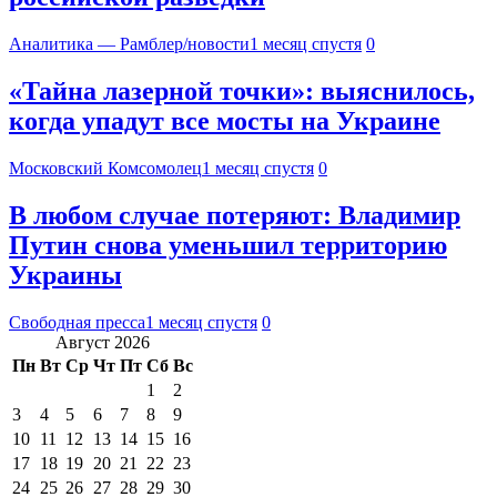
Аналитика — Рамблер/новости
1 месяц спустя
0
«Тайна лазерной точки»: выяснилось,
когда упадут все мосты на Украине
Московский Комсомолец
1 месяц спустя
0
В любом случае потеряют: Владимир
Путин снова уменьшил территорию
Украины
Свободная пресса
1 месяц спустя
0
Август 2026
Пн
Вт
Ср
Чт
Пт
Сб
Вс
1
2
3
4
5
6
7
8
9
10
11
12
13
14
15
16
17
18
19
20
21
22
23
24
25
26
27
28
29
30