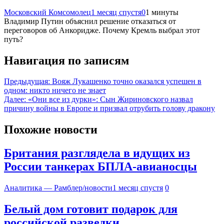
Московский Комсомолец
1 месяц спустя
0
1 минуты
Владимир Путин объяснил решение отказаться от
переговоров об Анкоридже. Почему Кремль выбрал этот
путь?
Навигация по записям
Предыдущая:
Вояж Лукашенко точно оказался успешен в
одном: никто ничего не знает
Далее:
«Они все из дурки»: Сын Жириновского назвал
причину войны в Европе и призвал отрубить голову дракону
Похожие новости
Британия разглядела в идущих из
России танкерах БПЛА-авианосцы
Аналитика — Рамблер/новости
1 месяц спустя
0
Белый дом готовит подарок для
российской разведки