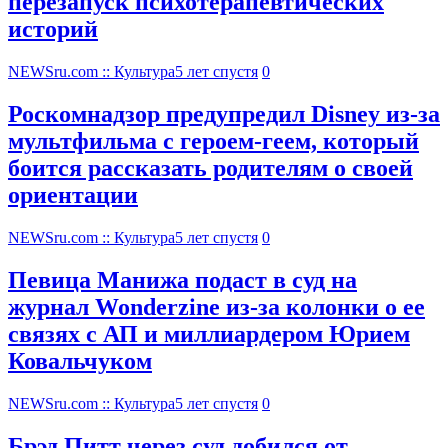
перезапуск психотерапевтических
историй
NEWSru.com :: Культура
5 лет спустя
0
Роскомнадзор предупредил Disney из-за
мультфильма c героем-геем, который
боится рассказать родителям о своей
ориентации
NEWSru.com :: Культура
5 лет спустя
0
Певица Манижа подаст в суд на
журнал Wonderzine из-за колонки о ее
связях с АП и миллиардером Юрием
Ковальчуком
NEWSru.com :: Культура
5 лет спустя
0
Брэд Питт через суд добился от