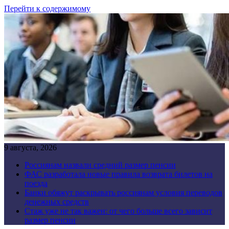
Перейти к содержимому
9 августа, 2026
Россиянам назвали средний размер пенсии
ФАС разработала новые правила возврата билетов на
поезда
Банки обяжут раскрывать россиянам условия переводов
денежных средств
Стаж уже не так важен: от чего больше всего зависит
размер пенсии