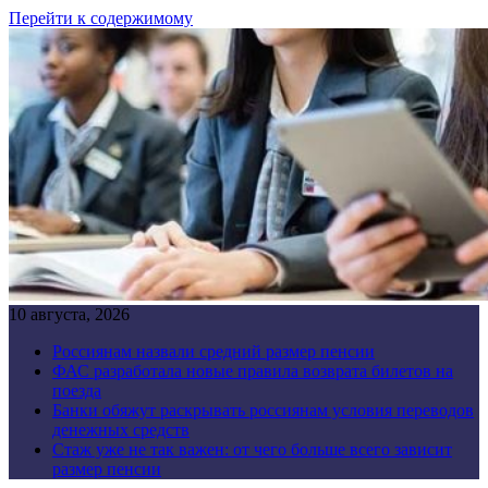
Перейти к содержимому
10 августа, 2026
Россиянам назвали средний размер пенсии
ФАС разработала новые правила возврата билетов на
поезда
Банки обяжут раскрывать россиянам условия переводов
денежных средств
Стаж уже не так важен: от чего больше всего зависит
размер пенсии