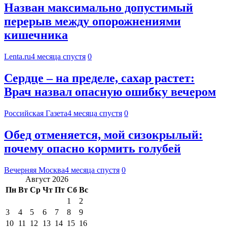
Назван максимально допустимый
перерыв между опорожнениями
кишечника
Lenta.ru
4 месяца спустя
0
Сердце – на пределе, сахар растет:
Врач назвал опасную ошибку вечером
Российская Газета
4 месяца спустя
0
Обед отменяется, мой сизокрылый:
почему опасно кормить голубей
Вечерняя Москва
4 месяца спустя
0
Август 2026
Пн
Вт
Ср
Чт
Пт
Сб
Вс
1
2
3
4
5
6
7
8
9
10
11
12
13
14
15
16