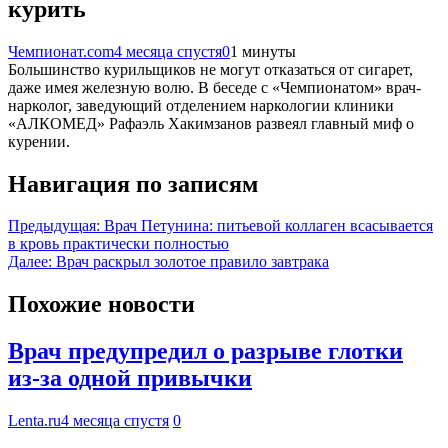
курить
Чемпионат.com
4 месяца спустя
0
1 минуты
Большинство курильщиков не могут отказаться от сигарет,
даже имея железную волю. В беседе с «Чемпионатом» врач-
нарколог, заведующий отделением наркологии клиники
«АЛКОМЕД» Рафаэль Хакимзанов развеял главный миф о
курении.
Навигация по записям
Предыдущая:
Врач Петунина: питьевой коллаген всасывается
в кровь практически полностью
Далее:
Врач раскрыл золотое правило завтрака
Похожие новости
Врач предупредил о разрыве глотки
из-за одной привычки
Lenta.ru
4 месяца спустя
0