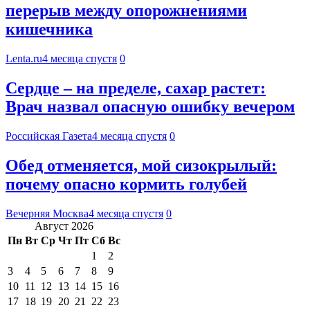
перерыв между опорожнениями
кишечника
Lenta.ru
4 месяца спустя
0
Сердце – на пределе, сахар растет:
Врач назвал опасную ошибку вечером
Российская Газета
4 месяца спустя
0
Обед отменяется, мой сизокрылый:
почему опасно кормить голубей
Вечерняя Москва
4 месяца спустя
0
Август 2026
Пн
Вт
Ср
Чт
Пт
Сб
Вс
1
2
3
4
5
6
7
8
9
10
11
12
13
14
15
16
17
18
19
20
21
22
23