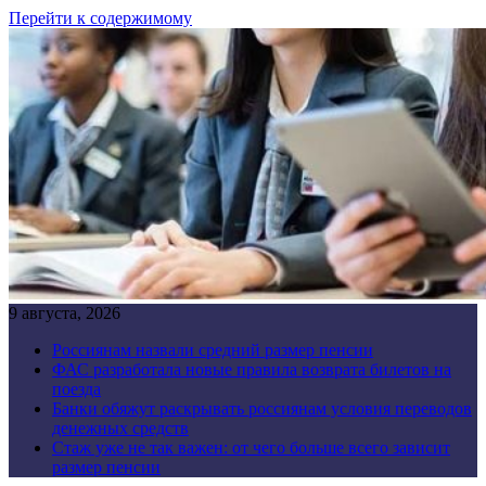
Перейти к содержимому
9 августа, 2026
Россиянам назвали средний размер пенсии
ФАС разработала новые правила возврата билетов на
поезда
Банки обяжут раскрывать россиянам условия переводов
денежных средств
Стаж уже не так важен: от чего больше всего зависит
размер пенсии