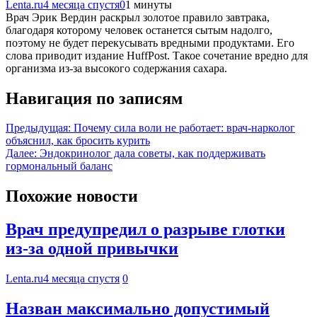
Lenta.ru
4 месяца спустя
0
1 минуты
Врач Эрик Вердин раскрыл золотое правило завтрака,
благодаря которому человек останется сытым надолго,
поэтому не будет перекусывать вредными продуктами. Его
слова приводит издание HuffPost. Такое сочетание вредно для
организма из-за высокого содержания сахара.
Навигация по записям
Предыдущая:
Почему сила воли не работает: врач-нарколог
объяснил, как бросить курить
Далее:
Эндокринолог дала советы, как поддерживать
гормональный баланс
Похожие новости
Врач предупредил о разрыве глотки
из-за одной привычки
Lenta.ru
4 месяца спустя
0
Назван максимально допустимый