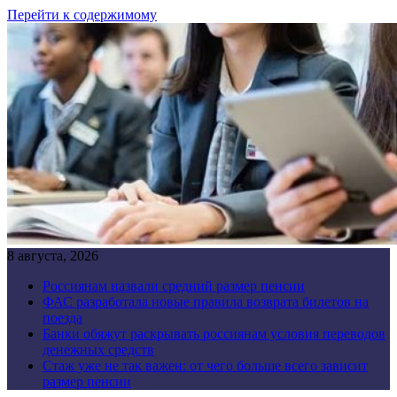
Перейти к содержимому
8 августа, 2026
Россиянам назвали средний размер пенсии
ФАС разработала новые правила возврата билетов на
поезда
Банки обяжут раскрывать россиянам условия переводов
денежных средств
Стаж уже не так важен: от чего больше всего зависит
размер пенсии