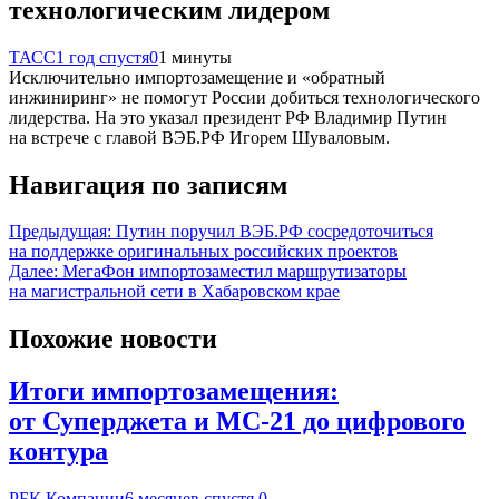
технологическим лидером
ТАСС
1 год спустя
0
1 минуты
Исключительно импортозамещение и «обратный
инжиниринг» не помогут России добиться технологического
лидерства. На это указал президент РФ Владимир Путин
на встрече с главой ВЭБ.РФ Игорем Шуваловым.
Навигация по записям
Предыдущая:
Путин поручил ВЭБ.РФ сосредоточиться
на поддержке оригинальных российских проектов
Далее:
МегаФон импортозаместил маршрутизаторы
на магистральной сети в Хабаровском крае
Похожие новости
Итоги импортозамещения:
от Суперджета и МС-21 до цифрового
контура
РБК Компании
6 месяцев спустя
0