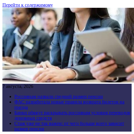
Перейти к содержимому
7 августа, 2026
Россиянам назвали средний размер пенсии
ФАС разработала новые правила возврата билетов на
поезда
Банки обяжут раскрывать россиянам условия переводов
денежных средств
Стаж уже не так важен: от чего больше всего зависит
размер пенсии