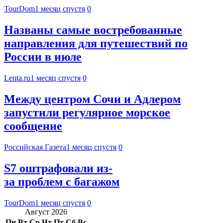
TourDom
1 месяц спустя
0
Названы самые востребованные
направления для путешествий по
России в июле
Lenta.ru
1 месяц спустя
0
Между центром Сочи и Адлером
запустили регулярное морское
сообщение
Российская Газета
1 месяц спустя
0
S7 оштрафовали из-
за проблем с багажом
TourDom
1 месяц спустя
0
Август 2026
Пн
Вт
Ср
Чт
Пт
Сб
Вс