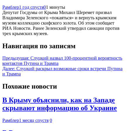
Рамблер
1 год спустя
0
1 минуты
Депутат Госдумы от Крыма Михаил Шеремет призвал
Владимира Зеленского «покаяться» и вернуть крымским
музеям коллекцию скифского золота. Об этом сообщает
РИА Новости. Ранее Зеленский утвердил санкции против
трех крымских музеев.
Навигация по записям
Предыдущая:
Слуцкий назвал 100-процентной вероятность
контактов Путина и Трампа
Далее:
Слуцкий раскрыл возможные сроки встречи Путина
и Трампа
Похожие новости
В Крыму объяснили, как на Западе
скрывают информацию об Украине
Рамблер
1 месяц спустя
0