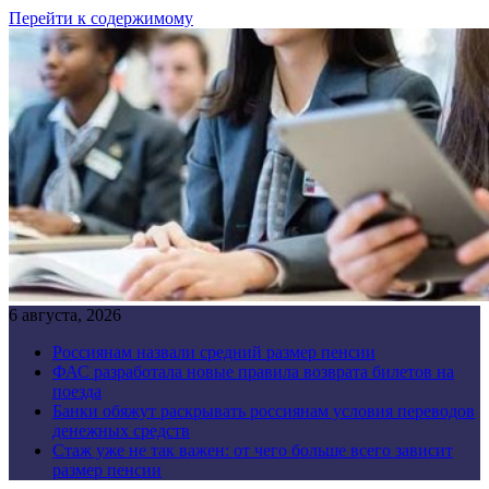
Перейти к содержимому
6 августа, 2026
Россиянам назвали средний размер пенсии
ФАС разработала новые правила возврата билетов на
поезда
Банки обяжут раскрывать россиянам условия переводов
денежных средств
Стаж уже не так важен: от чего больше всего зависит
размер пенсии