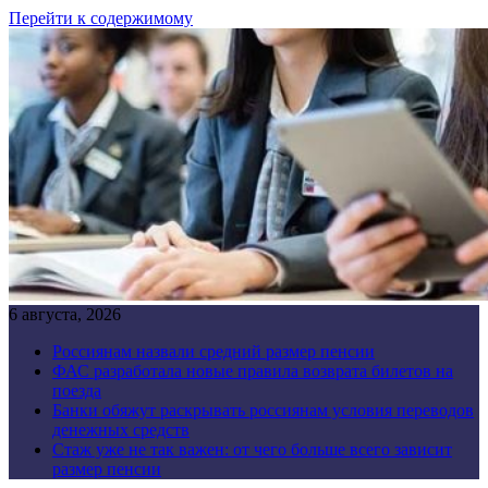
Перейти к содержимому
6 августа, 2026
Россиянам назвали средний размер пенсии
ФАС разработала новые правила возврата билетов на
поезда
Банки обяжут раскрывать россиянам условия переводов
денежных средств
Стаж уже не так важен: от чего больше всего зависит
размер пенсии