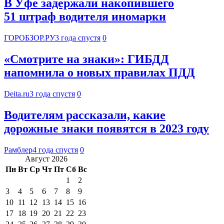
В Уфе задержали накопившего
51 штраф водителя иномарки
ГОРОБЗОР.РУ
3 года спустя
0
«Смотрите на знаки»: ГИБДД
напомнила о новых правилах ПДД
Deita.ru
3 года спустя
0
Водителям рассказали, какие
дорожные знаки появятся в 2023 году
Рамблер
4 года спустя
0
Август 2026
Пн
Вт
Ср
Чт
Пт
Сб
Вс
1
2
3
4
5
6
7
8
9
10
11
12
13
14
15
16
17
18
19
20
21
22
23