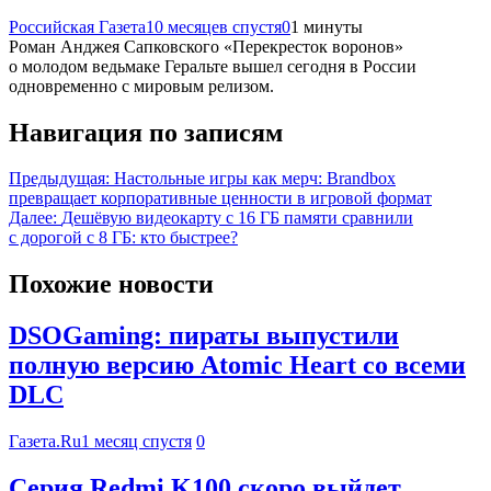
Российская Газета
10 месяцев спустя
0
1 минуты
Роман Анджея Сапковского «Перекресток воронов»
о молодом ведьмаке Геральте вышел сегодня в России
одновременно с мировым релизом.
Навигация по записям
Предыдущая:
Настольные игры как мерч: Brandbox
превращает корпоративные ценности в игровой формат
Далее:
Дешёвую видеокарту с 16 ГБ памяти сравнили
с дорогой с 8 ГБ: кто быстрее?
Похожие новости
DSOGaming: пираты выпустили
полную версию Atomic Heart со всеми
DLC
Газета.Ru
1 месяц спустя
0
Серия Redmi K100 скоро выйдет,