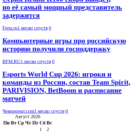
но её самый мощный представитель
задержится
Ferra.ru
1 месяц спустя
0
Компьютерные игры про российскую
историю получили господдержку
BFM.RU
1 месяц спустя
0
Esports World Cup 2026: игроки и
команды из России, состав Team Spirit,
PARIVISION, BetBoom и расписание
матчей
Чемпионат.com
1 месяц спустя
0
Август 2026
Пн
Вт
Ср
Чт
Пт
Сб
Вс
1
2