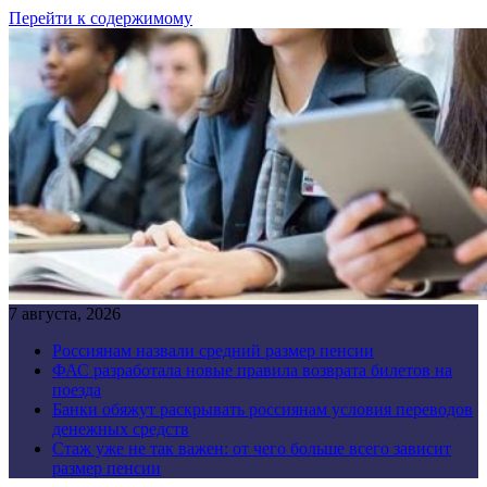
Перейти к содержимому
7 августа, 2026
Россиянам назвали средний размер пенсии
ФАС разработала новые правила возврата билетов на
поезда
Банки обяжут раскрывать россиянам условия переводов
денежных средств
Стаж уже не так важен: от чего больше всего зависит
размер пенсии