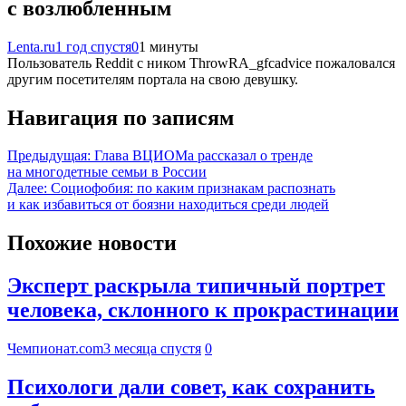
с возлюбленным
Lenta.ru
1 год спустя
0
1 минуты
Пользователь Reddit с ником ThrowRA_gfcadvice пожаловался
другим посетителям портала на свою девушку.
Навигация по записям
Предыдущая:
Глава ВЦИОМа рассказал о тренде
на многодетные семьи в России
Далее:
Социофобия: по каким признакам распознать
и как избавиться от боязни находиться среди людей
Похожие новости
Эксперт раскрыла типичный портрет
человека, склонного к прокрастинации
Чемпионат.com
3 месяца спустя
0
Психологи дали совет, как сохранить