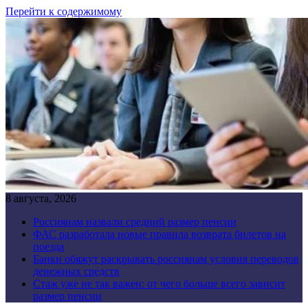
Перейти к содержимому
8 августа, 2026
Россиянам назвали средний размер пенсии
ФАС разработала новые правила возврата билетов на
поезда
Банки обяжут раскрывать россиянам условия переводов
денежных средств
Стаж уже не так важен: от чего больше всего зависит
размер пенсии