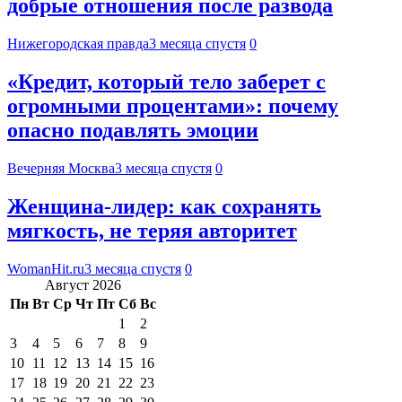
добрые отношения после развода
Нижегородская правда
3 месяца спустя
0
«Кредит, который тело заберет с
огромными процентами»: почему
опасно подавлять эмоции
Вечерняя Москва
3 месяца спустя
0
Женщина-лидер: как сохранять
мягкость, не теряя авторитет
WomanHit.ru
3 месяца спустя
0
Август 2026
Пн
Вт
Ср
Чт
Пт
Сб
Вс
1
2
3
4
5
6
7
8
9
10
11
12
13
14
15
16
17
18
19
20
21
22
23